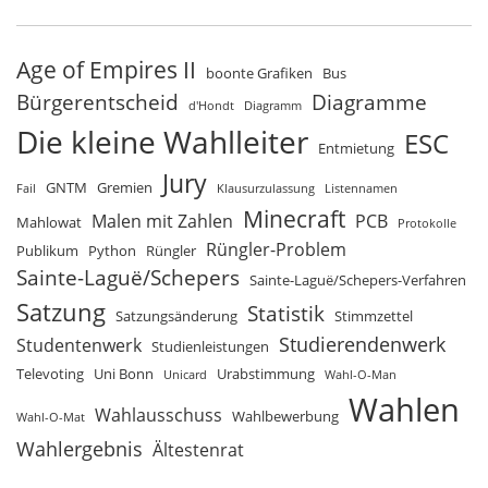
Age of Empires II
boonte Grafiken
Bus
Bürgerentscheid
Diagramme
d'Hondt
Diagramm
Die kleine Wahlleiter
ESC
Entmietung
Jury
GNTM
Gremien
Fail
Klausurzulassung
Listennamen
Minecraft
Malen mit Zahlen
PCB
Mahlowat
Protokolle
Rüngler-Problem
Publikum
Python
Rüngler
Sainte-Laguë/Schepers
Sainte-Laguë/Schepers-Verfahren
Satzung
Statistik
Satzungsänderung
Stimmzettel
Studierendenwerk
Studentenwerk
Studienleistungen
Televoting
Uni Bonn
Urabstimmung
Unicard
Wahl-O-Man
Wahlen
Wahlausschuss
Wahlbewerbung
Wahl-O-Mat
Wahlergebnis
Ältestenrat