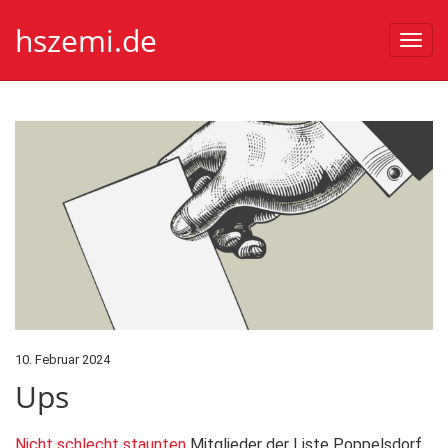
hszemi.de
Togg
navi
10. Februar 2024
Ups
Nicht schlecht staunten
Mitglieder der Liste Poppelsdorf,