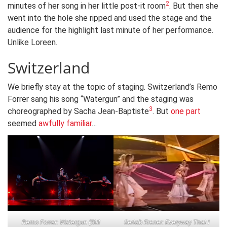
2
minutes of her song in her little post-it room
. But then she
went into the hole she ripped and used the stage and the
audience for the highlight last minute of her performance.
Unlike Loreen.
Switzerland
We briefly stay at the topic of staging. Switzerland’s Remo
Forrer sang his song “Watergun” and the staging was
3
choreographed by Sacha Jean-Baptiste
. But
one part
seemed
awfully familiar
…
Remo Forrer: Watergun (SUI
Sertab Erener: Everyway That I