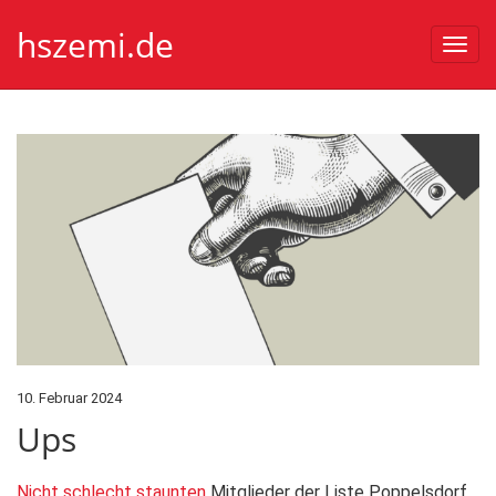
hszemi.de
Togg
navi
10. Februar 2024
Ups
Nicht schlecht staunten
Mitglieder der Liste Poppelsdorf,