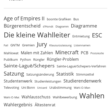
Age of Empires II
boonte Grafiken
Bus
Bürgerentscheid
Diagramme
d'Hondt
Diagramm
Die kleine Wahlleiter
ESC
Entmietung
Jury
GNTM
Gremien
Fail
Klausurzulassung
Listennamen
Minecraft
Malen mit Zahlen
PCB
Mahlowat
Protokolle
Rüngler-Problem
Publikum
Python
Rüngler
Sainte-Laguë/Schepers
Sainte-Laguë/Schepers-Verfahren
Satzung
Statistik
Satzungsänderung
Stimmzettel
Studierendenwerk
Studentenwerk
Studienleistungen
Televoting
Uni Bonn
Urabstimmung
Unicard
Wahl-O-Man
Wahlen
Wahlausschuss
Wahlbewerbung
Wahl-O-Mat
Wahlergebnis
Ältestenrat