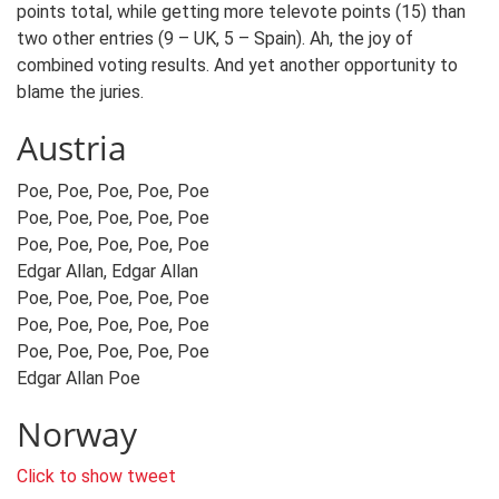
points total, while getting more televote points (15) than
two other entries (9 – UK, 5 – Spain). Ah, the joy of
combined voting results. And yet another opportunity to
blame the juries.
Austria
Poe, Poe, Poe, Poe, Poe
Poe, Poe, Poe, Poe, Poe
Poe, Poe, Poe, Poe, Poe
Edgar Allan, Edgar Allan
Poe, Poe, Poe, Poe, Poe
Poe, Poe, Poe, Poe, Poe
Poe, Poe, Poe, Poe, Poe
Edgar Allan Poe
Norway
Click to show tweet