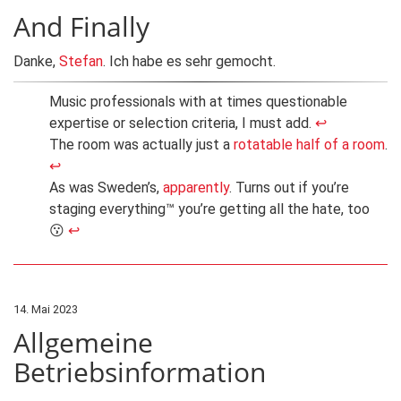
And Finally
Danke,
Stefan
. Ich habe es sehr gemocht.
Music professionals with at times questionable
expertise or selection criteria, I must add.
↩
The room was actually just a
rotatable half of a room
.
↩
As was Sweden’s,
apparently
. Turns out if you’re
staging everything™ you’re getting all the hate, too
😗
↩
14. Mai 2023
Allgemeine
Betriebsinformation