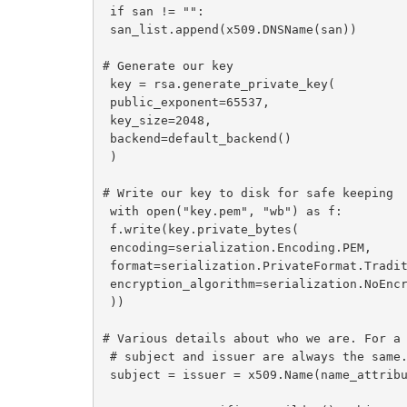
 if san != "":

 san_list.append(x509.DNSName(san))

# Generate our key

 key = rsa.generate_private_key(

 public_exponent=65537,

 key_size=2048,

 backend=default_backend()

 )

# Write our key to disk for safe keeping

 with open("key.pem", "wb") as f:

 f.write(key.private_bytes(

 encoding=serialization.Encoding.PEM,

 format=serialization.PrivateFormat.TraditionalOpenSSL,

 encryption_algorithm=serialization.NoEncryption(),

 ))

# Various details about who we are. For a 
 # subject and issuer are always the same.

 subject = issuer = x509.Name(name_attributes)
