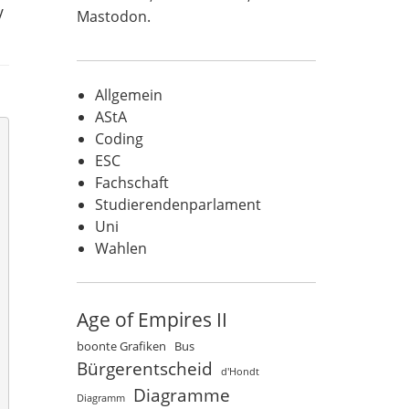
y
Mastodon
.
Allgemein
AStA
Coding
ESC
Fachschaft
Studierendenparlament
Uni
Wahlen
Age of Empires II
boonte Grafiken
Bus
Bürgerentscheid
d'Hondt
Diagramme
Diagramm