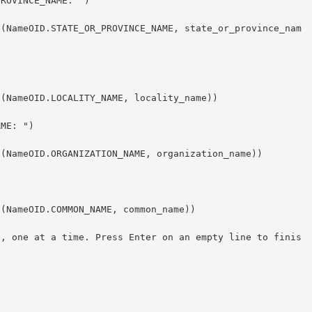
ROVINCE_NAME: ")

ME: ")

s, one at a time. Press Enter on an empty line to finis