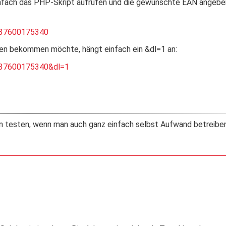
Einfach das PHP-Skript aufrufen und die gewünschte EAN angebe
037600175340
en bekommen möchte, hängt einfach ein &dl=1 an:
037600175340&dl=1
 testen, wenn man auch ganz einfach selbst Aufwand betreibe