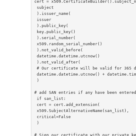
cert = x509.CertificateBuilder().subject_n
 subject

 ).issuer_name(

 issuer

 ).public_key(

 key.public_key()

 ).serial_number(

 x509.random_serial_number()

 ).not_valid_before(

 datetime.datetime.utcnow()

 ).not_valid_after(

 # Our certificate will be valid for 365 days

 datetime.datetime.utcnow() + datetime.timedelta(days=365)

 )

# add SAN entries if any have been entered
 if san_list:

 cert = cert.add_extension(

 x509.SubjectAlternativeName(san_list),

 critical=False

 )

# Sign our certificate with our private ke