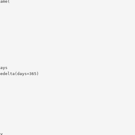
ame(



y
