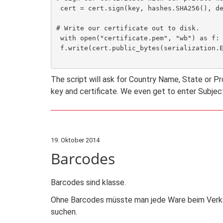
 cert = cert.sign(key, hashes.SHA256(), default_backend())

# Write our certificate out to disk.

 with open("certificate.pem", "wb") as f:

 f.write(cert.public_bytes(serialization.Encoding.PEM))

The script will ask for Country Name, State or 
key and certificate. We even get to enter Subje
19. Oktober 2014
Barcodes
Barcodes sind klasse.
Ohne Barcodes müsste man jede Ware beim Verk
suchen.