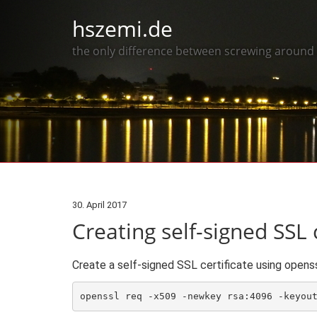
hszemi.de
the only difference between screwing around a
30. April 2017
Creating self-signed SSL 
Create a self-signed SSL certificate using openss
openssl req -x509 -newkey rsa:4096 -keyou