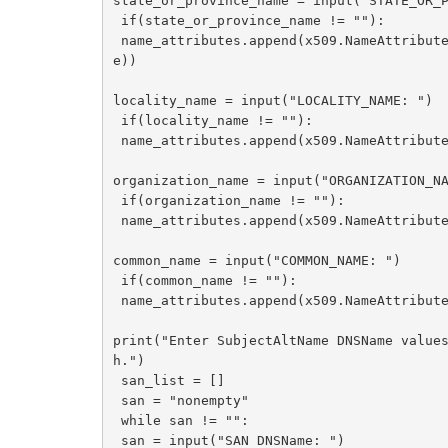
state_or_province_name = input("STATE_OR_P
 if(state_or_province_name != ""):

 name_attributes.append(x509.NameAttribute(NameOID.STATE_OR_PROVINCE_NAME, state_or_province_nam
e))

locality_name = input("LOCALITY_NAME: ")

 if(locality_name != ""):

 name_attributes.append(x509.NameAttribute(NameOID.LOCALITY_NAME, locality_name))

organization_name = input("ORGANIZATION_NA
 if(organization_name != ""):

 name_attributes.append(x509.NameAttribute(NameOID.ORGANIZATION_NAME, organization_name))

common_name = input("COMMON_NAME: ")

 if(common_name != ""):

 name_attributes.append(x509.NameAttribute(NameOID.COMMON_NAME, common_name))

print("Enter SubjectAltName DNSName value
h.")

 san_list = []

 san = "nonempty"

 while san != "":

 san = input("SAN DNSName: ")
