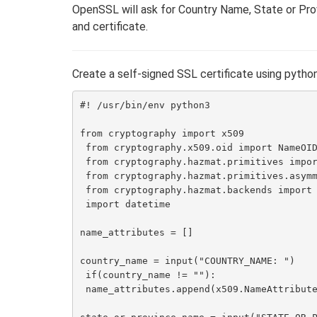
OpenSSL will ask for Country Name, State or Pr
and certificate.
Create a self-signed SSL certificate using pytho
#! /usr/bin/env python3

from cryptography import x509

 from cryptography.x509.oid import NameOID

 from cryptography.hazmat.primitives import serialization, hashes

 from cryptography.hazmat.primitives.asymmetric import rsa

 from cryptography.hazmat.backends import default_backend

 import datetime

name_attributes = []

country_name = input("COUNTRY_NAME: ")

 if(country_name != ""):

 name_attributes.append(x509.NameAttribute(NameOID.COUNTRY_NAME, country_name))
