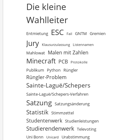
Die kleine
Wahlleiter
ESC
Entmietung
GNTM
Gremien
Fail
Jury
Klausurzulassung
Listennamen
Malen mit Zahlen
Mahlowat
Minecraft
PCB
Protokolle
Publikum
Python
Rüngler
Rüngler-Problem
Sainte-Laguë/Schepers
Sainte-Laguë/Schepers-Verfahren
Satzung
Satzungsänderung
Statistik
Stimmzettel
Studentenwerk
Studienleistungen
Studierendenwerk
Televoting
Uni Bonn
Urabstimmung
Unicard