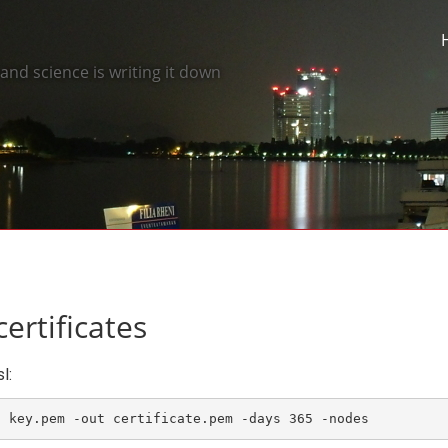
nd science is writing it down
certificates
l:
t key.pem -out certificate.pem -days 365 -nodes