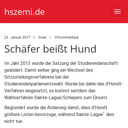
hszemi.de
Togg
navi
22. Januar 2017
\
Sven
\
0 Kommentare
Schäfer beißt Hund
Im Jahr 2013 wurde die Satzung der Studierendenschaft
geändert. Damit einher ging ein Wechsel des
Sitzzuteilungsverfahrens bei der
Studierendenparlamentswahl. Wurde bis dahin das d’Hondt-
Verfahren eingesetzt, so kommt seitdem das
Wahlverfahren Sainte-Laguë/Schepers zum Einsatz.
Begründet wurde die Änderung damit, dass d’Hondt
1
größere Listen bevorzuge, während Sainte-Laguë
dies
nicht tue.