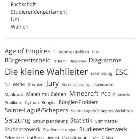
Fachschaft
Studierendenparlament
Uni
Wahlen
Age of Empires II
boonte Grafiken
Bus
Bürgerentscheid
Diagramme
d'Hondt
Diagramm
Die kleine Wahlleiter
ESC
Entmietung
Jury
GNTM
Gremien
Fail
Klausurzulassung
Listennamen
Minecraft
Malen mit Zahlen
PCB
Mahlowat
Protokolle
Rüngler-Problem
Publikum
Python
Rüngler
Sainte-Laguë/Schepers
Sainte-Laguë/Schepers-Verfahren
Satzung
Statistik
Satzungsänderung
Stimmzettel
Studierendenwerk
Studentenwerk
Studienleistungen
Televoting
Uni Bonn
Urabstimmung
Unicard
Wahl-O-Man