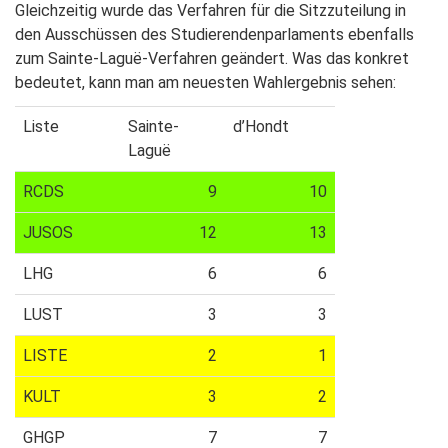
Gleichzeitig wurde das Verfahren für die Sitzzuteilung in
den Ausschüssen des Studierendenparlaments ebenfalls
zum Sainte-Laguë-Verfahren geändert. Was das konkret
bedeutet, kann man am neuesten Wahlergebnis sehen:
Liste
Sainte-
d’Hondt
Laguë
RCDS
9
10
JUSOS
12
13
LHG
6
6
LUST
3
3
LISTE
2
1
KULT
3
2
GHGP
7
7