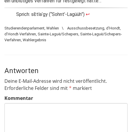
ein unblutiges Verfahren für festgelegt hätte…
Sprich: sɛ̃tlaˈɡy (“Sohnt’-Lagüüh”)
↩
Studierendenparlament
,
Wahlen
\
Ausschussbesetzung
,
d'Hondt
,
d'Hondt-Verfahren
,
Sainte-Laguë/Schepers
,
Sainte-Laguë/Schepers-
Verfahren
,
Wahlergebnis
Antworten
Deine E-Mail-Adresse wird nicht veröffentlicht.
Erforderliche Felder sind mit
*
markiert
Kommentar