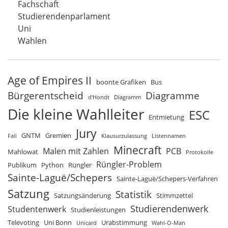
Fachschaft
Studierendenparlament
Uni
Wahlen
Age of Empires II
boonte Grafiken
Bus
Bürgerentscheid
Diagramme
d'Hondt
Diagramm
Die kleine Wahlleiter
ESC
Entmietung
Jury
GNTM
Gremien
Fail
Klausurzulassung
Listennamen
Minecraft
Malen mit Zahlen
PCB
Mahlowat
Protokolle
Rüngler-Problem
Publikum
Python
Rüngler
Sainte-Laguë/Schepers
Sainte-Laguë/Schepers-Verfahren
Satzung
Statistik
Satzungsänderung
Stimmzettel
Studierendenwerk
Studentenwerk
Studienleistungen
Televoting
Uni Bonn
Urabstimmung
Unicard
Wahl-O-Man