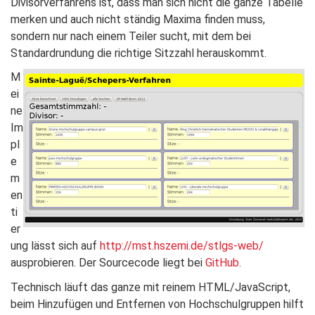
Divisorverfahrens ist, dass man sich nicht die ganze Tabelle
merken und auch nicht ständig Maxima finden muss,
sondern nur nach einem Teiler sucht, mit dem bei
Standardrundung die richtige Sitzzahl herauskommt.
M
ei
ne
Im
pl
e
m
en
ti
er
ung lässt sich auf
http://mst.hszemi.de/stlgs-web/
ausprobieren. Der Sourcecode liegt bei
GitHub
.
Technisch läuft das ganze mit reinem HTML/JavaScript,
beim Hinzufügen und Entfernen von Hochschulgruppen hilft