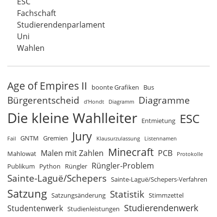
ESC
Fachschaft
Studierendenparlament
Uni
Wahlen
Age of Empires II
boonte Grafiken
Bus
Bürgerentscheid
Diagramme
d'Hondt
Diagramm
Die kleine Wahlleiter
ESC
Entmietung
Jury
GNTM
Gremien
Fail
Klausurzulassung
Listennamen
Minecraft
Malen mit Zahlen
PCB
Mahlowat
Protokolle
Rüngler-Problem
Publikum
Python
Rüngler
Sainte-Laguë/Schepers
Sainte-Laguë/Schepers-Verfahren
Satzung
Statistik
Satzungsänderung
Stimmzettel
Studierendenwerk
Studentenwerk
Studienleistungen