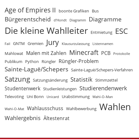
Age of Empires II
boonte Grafiken
Bus
Bürgerentscheid
Diagramme
d'Hondt
Diagramm
Die kleine Wahlleiter
ESC
Entmietung
Jury
GNTM
Gremien
Fail
Klausurzulassung
Listennamen
Minecraft
Malen mit Zahlen
PCB
Mahlowat
Protokolle
Rüngler-Problem
Publikum
Python
Rüngler
Sainte-Laguë/Schepers
Sainte-Laguë/Schepers-Verfahren
Satzung
Statistik
Satzungsänderung
Stimmzettel
Studierendenwerk
Studentenwerk
Studienleistungen
Televoting
Uni Bonn
Urabstimmung
Unicard
Wahl-O-Man
Wahlen
Wahlausschuss
Wahlbewerbung
Wahl-O-Mat
Wahlergebnis
Ältestenrat